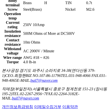
Body
Brass
H
TIN
0.7t
terminal
Screw
Steel(Brass)
Nickel
M2.6
Operation
temp
Current
250V 10Amp
rating
Insulation
500M Ohms of More at DC500V
resistance
Contact
10m Ohms
resistance
Withstand
AC 2000V / Minute
voltage
Wire range
AWG #18 ~ #26
Torque
4.0 lb-in
본사/공장.
경기도 파주시 소라지로 34-38(연다산동 379-
1)
CEO.
최창현
BIZ NO.
107-86-11796
TEL.
031-948-4066
FAX.
031-
948-4065
E-MAIL.
buil7@naver.com
직매장(부일전자).
서울특별시 종로구 청계천로 151-23 (장사동
195-2)
TEL.
02-2267-2956~7
FAX.
02-2264-3182
E-
MAIL.
buil7@naver.com
개인정보취급방침
이메일수집거부
이용약관