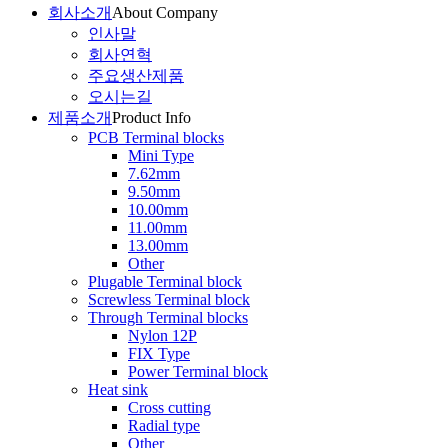
회사소개
About Company
인사말
회사연혁
주요생산제품
오시는길
제품소개
Product Info
PCB Terminal blocks
Mini Type
7.62mm
9.50mm
10.00mm
11.00mm
13.00mm
Other
Plugable Terminal block
Screwless Terminal block
Through Terminal blocks
Nylon 12P
FIX Type
Power Terminal block
Heat sink
Cross cutting
Radial type
Other