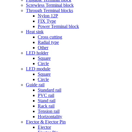
Screwless Terminal block
Through Terminal blocks
Nylon 12P
FIX Type
Power Terminal block
Heat sink
Cross cutting
Radial type
Other
LED holder
Square
Circle
LED module
Square
Circle
Guide rail
Standard rail
PVC rail
Stand rail
Rack rail
Tension rail
Horizontality
Ejector & Ejector Pin
Ejector