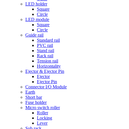
LED holder
Square
Circle
LED module
Square
Circle
Guide rail
Standard rail
PVC rail
Stand rail
Rack rail
Tension rail
Horizontality
Ejector & Ejector Pin
Ejector
Ejector Pin
Connector I/O Module
Earth
Short bar
Fuse holder
Micro switch roller
Roller
Locking
Lever
Sub rack