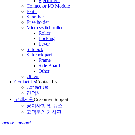
Ejector Pin
Connector I/O Module
Earth
Short bar
Fuse holder
Micro switch roller
Roller
Locking
Lever
Sub rack
Sub rack part
Frame
Side Board
Other
Others
Contact Us
Contact Us
Contact Us
견적서
고객지원
Customer Support
공지사항 및 뉴스
고객문의 게시판
arrow_upward