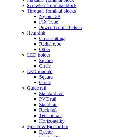
Screwless Terminal block
Through Terminal blocks
Nylon 12P
FIX Type
Power Terminal block
Heat sink
Cross cutting
Radial type
Other
LED holder
Square
Circle
LED module
Square
Circle
Guide rail
Standard rail
PVC rail
Stand rail
Rack rail
Tension rail
Horizontality
Ejector & Ejector Pin
Ejector