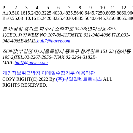
P
2
3
4
5
6
7
8
9
10
11
12
A±0.5
10.16
15.24
20.32
25.40
30.48
35.56
40.64
45.72
50.80
55.88
60.96
B±0.5
5.08
10.16
15.24
20.32
25.40
30.48
35.56
40.64
45.72
50.80
55.88
본사/공장.
경기도 파주시 소라지로 34-38(연다산동 379-
1)
CEO.
최창현
BIZ NO.
107-86-11796
TEL.
031-948-4066
FAX.
031-
948-4065
E-MAIL.
buil7@naver.com
직매장(부일전자).
서울특별시 종로구 청계천로 151-23 (장사동
195-2)
TEL.
02-2267-2956~7
FAX.
02-2264-3182
E-
MAIL.
buil7@naver.com
개인정보취급방침
이메일수집거부
이용약관
COPY RIGHT(C) 2022 By
(주)부일일렉트로닉스
ALL
RIGHTS RESERVED.