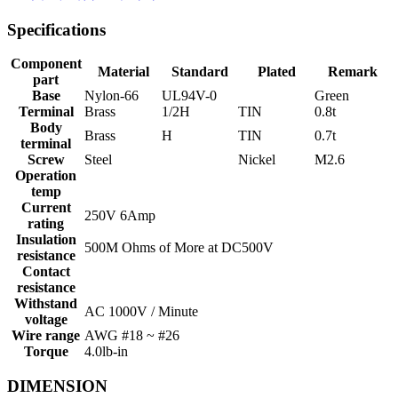
Specifications
Component
Material
Standard
Plated
Remark
part
Base
Nylon-66
UL94V-0
Green
Terminal
Brass
1/2H
TIN
0.8t
Body
Brass
H
TIN
0.7t
terminal
Screw
Steel
Nickel
M2.6
Operation
temp
Current
250V 6Amp
rating
Insulation
500M Ohms of More at DC500V
resistance
Contact
resistance
Withstand
AC 1000V / Minute
voltage
Wire range
AWG #18 ~ #26
Torque
4.0lb-in
DIMENSION