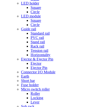
LED holder
Square
Circle
LED module
Square
Circle
Guide rail
Standard rail
PVC rail
Stand rail
Rack rail
Tension rail
Horizontality
Ejector & Ejector Pin
Ejector
Ejector Pin
Connector I/O Module
Earth
Short bar
Fuse holder
Micro switch roller
Roller
Locking
Lever
Sub rack