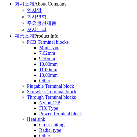
회사소개
About Company
인사말
회사연혁
주요생산제품
오시는길
제품소개
Product Info
PCB Terminal blocks
Mini Type
7.62mm
9.50mm
10.00mm
11.00mm
13.00mm
Other
Plugable Terminal block
Screwless Terminal block
Through Terminal blocks
Nylon 12P
FIX Type
Power Terminal block
Heat sink
Cross cutting
Radial type
Other