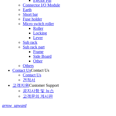
Ejector Pin
Connector I/O Module
Earth
Short bar
Fuse holder
Micro switch roller
Roller
Locking
Lever
Sub rack
Sub rack part
Frame
Side Board
Other
Others
Contact Us
Contact Us
Contact Us
견적서
고객지원
Customer Support
공지사항 및 뉴스
고객문의 게시판
arrow_upward